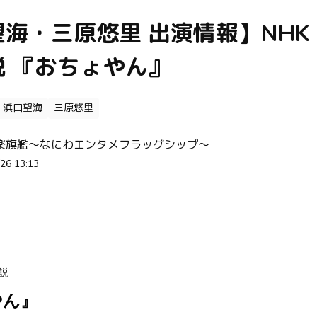
海・三原悠里 出演情報】NHK
説 『おちょやん』
浜口望海
三原悠里
楽旗艦～なにわエンタメフラッグシップ～
26 13:13
説
やん』