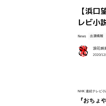
【浜口望
レビ小
News
出演情報
浪花娯
2020/12/
NHK 連続テレビ小
『おちょ