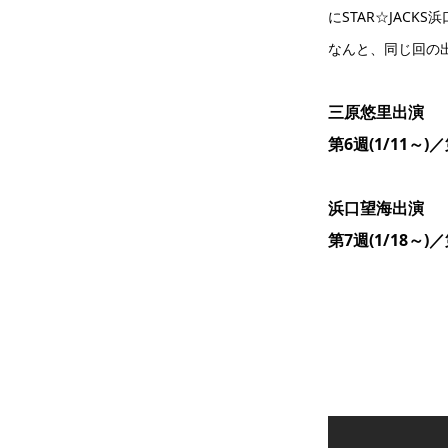
にSTAR☆JACK
なんと、同じ回の
三原悠里出演
第6週(1/11～)／
浜口望海出演
第7週(1/18～)／