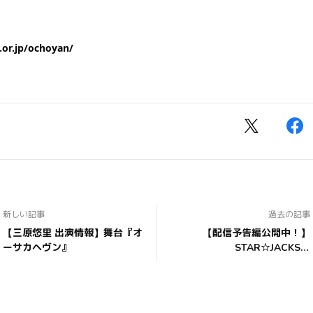
！
or.jp/ochoyan/
新しい記事
過去の記事
【三原悠里 出演情報】舞台『オ
【配信予告編公開中！】
ーサカヘヴン』
STAR☆JACKS＆
Cheeky☆Queens Special Act
2021『メビウス』公演情報