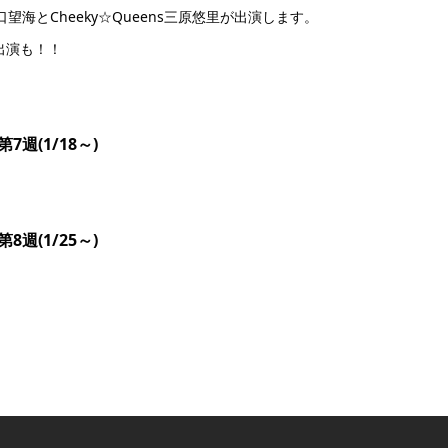
S浜口望海とCheeky☆Queens三原悠里が出演します。
出演も！！
第7週(1/18～)
第8週(1/25～)