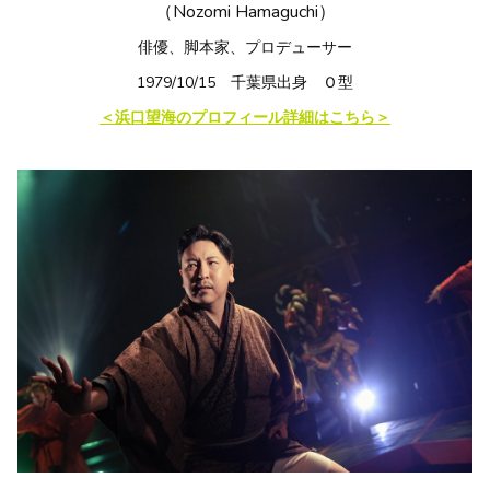
Nozomi Hamaguchi
（
）
俳優、脚本家、プロデューサー
1979/10/15
千葉県出身 Ｏ型
＜浜口望海のプロフィール詳細はこちら＞