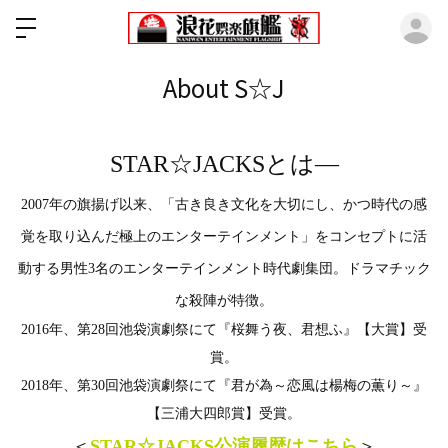
ロ
About S☆J
STAR
☆
JACKS
とは―
2007
年の旗揚げ以来、「古き良き文化を大切にし、かつ時代の感
覚を取り込んだ極上のエンターテインメント」をコンセプトに活
動する男性3
名のエンターテインメント時代劇集団。
ドラマチック
な殺陣が特徴。
2016
年、第
28
回池袋演劇祭にて『桜舞う夜、君想ふ』【大賞】受
賞。
2018
年、第
30
回池袋演劇祭にて『君が為～恋風は楊梅の薫り～』
【三浦大四郎賞】受賞。
＜
STAR☆JACKS公演履歴はこちら
＞