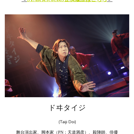
ドヰタイジ
(Taiji Doi)
舞台演出家、脚本家（PN：天道満彦）、殺陣師、俳優