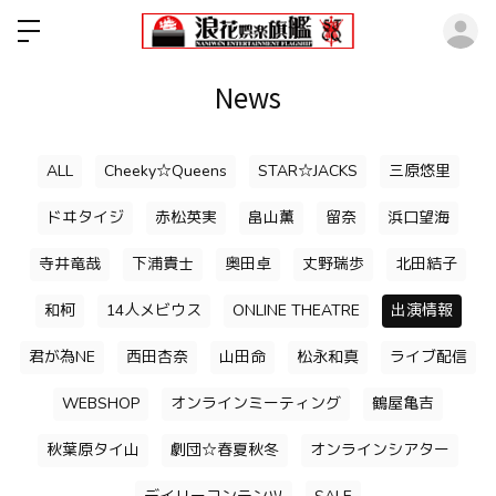
ロ
News
ALL
Cheeky☆Queens
STAR☆JACKS
三原悠里
ドヰタイジ
赤松英実
畠山薫
留奈
浜口望海
寺井竜哉
下浦貴士
奥田卓
丈野瑞歩
北田結子
和柯
14人メビウス
ONLINE THEATRE
出演情報
君が為NE
西田杏奈
山田命
松永和真
ライブ配信
WEBSHOP
オンラインミーティング
鶴屋亀吉
秋葉原タイ山
劇団☆春夏秋冬
オンラインシアター