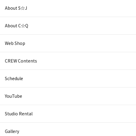
About S☆J
About C☆Q
Web Shop
CREW Contents
Schedule
YouTube
Studio Rental
Gallery