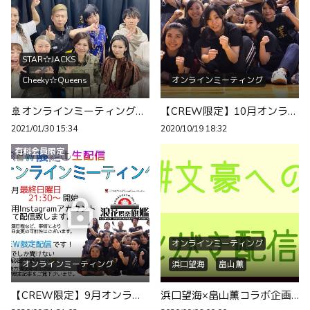
STAR☆JACKS
Cheeky☆Queens
オンラインミーティング
🚢オンラインミーティングのお知らせ⚓️
【CREW限定】10月オンラインミーティングのお知らせ
2021/01/30 15:34
2020/10/19 18:32
有料会員限定
オンラインミーティング
オンラインミーティング
浜口望海
畠山薫
【CREW限定】9月オンラインミーティングのお知らせ
浜口望海×畠山薫コラボ企画『 #文豪への道 』～9/6生配信のお知らせ～