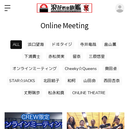
ロ
Online Meeting
ALL
浜口望海
ドヰタイジ
寺井竜哉
畠山薫
下浦貴士
赤松英実
留奈
三原悠里
オンラインミーティング
Cheeky☆Queens
奥田卓
STAR☆JACKS
北田結子
和柯
山田命
西田杏奈
丈野瑞歩
松永和真
ONLINE THEATRE