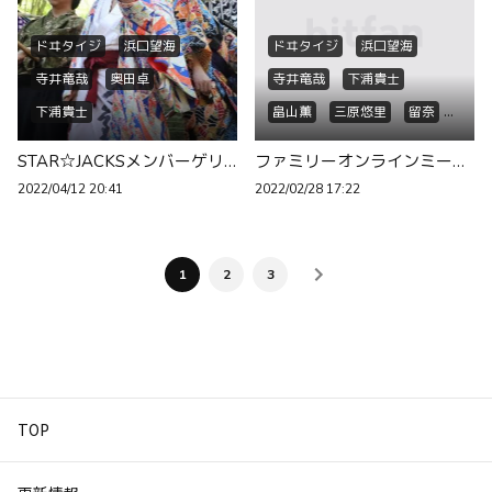
ドヰタイジ
浜口望海
ドヰタイジ
浜口望海
寺井竜哉
奥田卓
寺井竜哉
下浦貴士
下浦貴士
畠山薫
三原悠里
留奈
赤松英実
奥田卓
STAR☆JACKSメンバーゲリラ配信のお知らせ🕘
ファミリーオンラインミーティングのお知らせ🕘
2022/04/12 20:41
2022/02/28 17:22
1
2
3
TOP