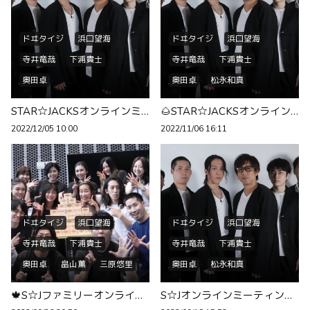
ドヰタイジ
浜口望海
ドヰタイジ
浜口望海
寺井竜哉
下浦貴士
寺井竜哉
下浦貴士
奥田卓
奥田卓
松永和真
STAR☆JACKSオンラインミーティングのお知らせ🕗
🌰STAR☆JACKSオンラインミーティングのお知らせ🕗
2022/12/05 10:00
2022/11/06 16:11
ドヰタイジ
浜口望海
ドヰタイジ
浜口望海
寺井竜哉
下浦貴士
寺井竜哉
下浦貴士
奥田卓
畠山薫
三原悠里
奥田卓
松永和真
赤松英実
留奈
山田命
🍁S☆Jファミリーオンラインミーティングのお知らせ❗️🕗
S☆Jオンラインミーティングのお知らせ🕘
和柯
西田杏奈
北田結子