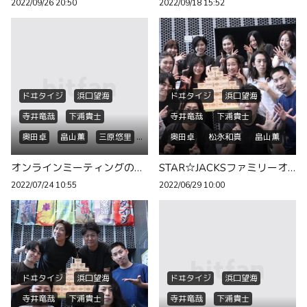
2022/09/26 20:50
2022/09/18 15:52
ドヰタイジ
浜口望海
ドヰタイジ
浜口望海
寺井竜哉
下浦貴士
寺井竜哉
下浦貴士
奥田卓
畠山薫
三原悠里
奥田卓
松永和真
畠山薫
赤松英実
留奈
山田命
三原悠里
赤松英実
留奈
オンラインミーティングのお知らせ‼️
STAR☆JACKSファミリーオンラインミーティングのお知らせ🕘
和柯
西田杏奈
北田結子
山田命
和柯
西田杏奈
2022/07/24 10:55
2022/06/29 10:00
松永和真
北田結子
ドヰタイジ
浜口望海
ドヰタイジ
浜口望海
寺井竜哉
下浦貴士
寺井竜哉
下浦貴士