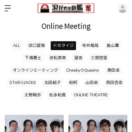
ロ
Online Meeting
ALL
浜口望海
ドヰタイジ
寺井竜哉
畠山薫
下浦貴士
赤松英実
留奈
三原悠里
オンラインミーティング
Cheeky☆Queens
奥田卓
STAR☆JACKS
北田結子
和柯
山田命
西田杏奈
丈野瑞歩
松永和真
ONLINE THEATRE