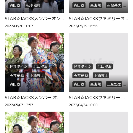
奥田卓
松永和真
奥田卓
畠山薫
赤松英実
三原悠里
留奈
山田命
STAR☆JACKSメンバーオンラインミーティングのお知らせ🕖
STAR☆JACKSファミリーオンラインミーティングのお知らせ🕘
和柯
西田杏奈
北田結子
2022/06/20 10:07
2022/05/29 16:56
ドヰタイジ
浜口望海
ドヰタイジ
浜口望海
寺井竜哉
下浦貴士
寺井竜哉
下浦貴士
奥田卓
奥田卓
畠山薫
三原悠里
赤松英実
留奈
STAR☆JACKSメンバー オンラインミーティングのお知らせ🕘
STAR☆JACKSファミリー オンラインミーティングのお知らせ🕘
2022/05/07 12:57
2022/04/24 10:00