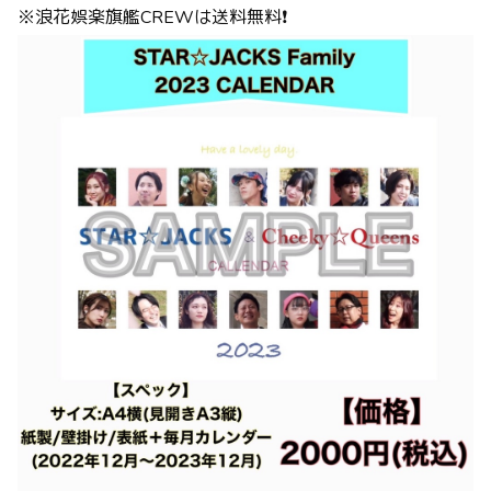
※浪花娯楽旗艦CREWは送料無料❗️