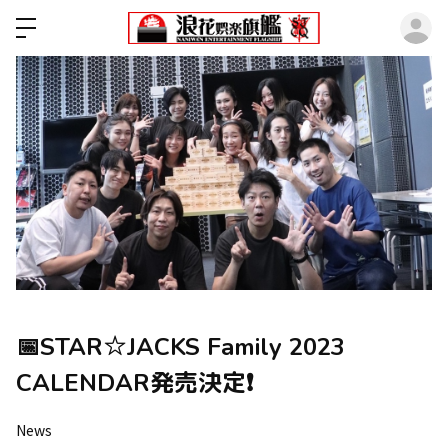
ロ
📅STAR☆JACKS Family 2023
CALENDAR発売決定❗️
News