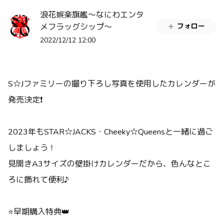
浪花娯楽旗艦～なにわエンタ
メフラッグシップ～
フォロー
2022/12/12 12:00
S☆Jファミリーの撮り下ろし写真を使用したカレンダーが
発売決定❗️
2023年も
STAR☆JACKS・Cheeky☆Queensと一緒に過ご
しましょう！
見開きA3サイズの壁掛けカレンダーだから、色んなとこ
ろに飾れて便利♪
⭐早期購入特典👑