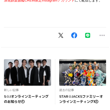
浪花娯楽旗艦CREW限定Instagramアカウント
にて配信します。
新しい記事
過去の記事
S☆Jオンラインミーティング
STAR☆JACKSファミリーオ
のお知らせ🕘
ンラインミーティング❗️🕖