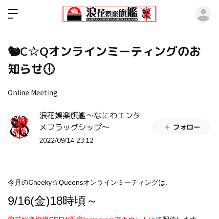
ロ
🐿C☆Qオンラインミーティングのお
知らせ🕕
Online Meeting
浪花娯楽旗艦～なにわエンタ
メフラッグシップ～
フォロー
2022/09/14 23:12
今月のCheeky☆Queensオンラインミーティングは、
9/16(金)18時頃～