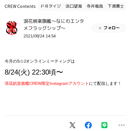
CREW Contents
ドヰタイジ
浜口望海
寺井竜哉
下浦貴士
浪花娯楽旗艦～なにわエンタ
メフラッグシップ～
フォロー
2021/08/24 14:54
今月のS☆Jオンラインミーティングは
8/24(火) 22:30頃〜
浪花娯楽旗艦CREW限定Instagramアカウント
にて配信します！