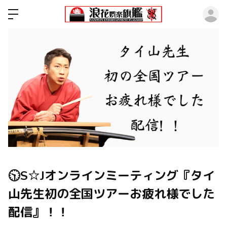
ロ
🕥S☆Jオンラインミーティング『タイ
山先生初の全国ツアーお疲れ様でした
配信』！！