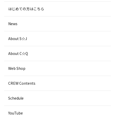
はじめての方はこちら
News
About S☆J
About C☆Q
Web Shop
CREW Contents
Schedule
YouTube