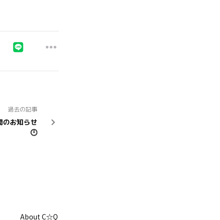
過去の記事
間のお知らせ
🕛
About C☆Q
Web Shop
CREW Contents