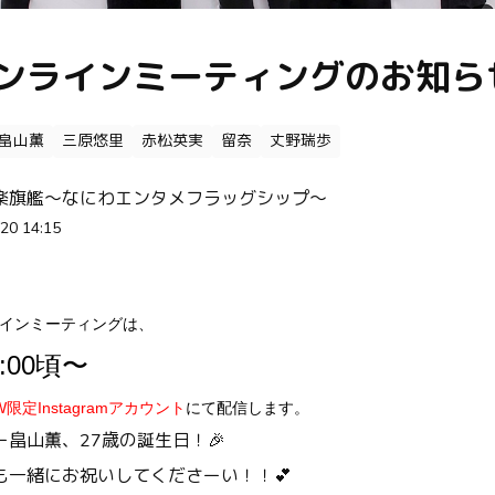
ンラインミーティングのお知らせ
畠山薫
三原悠里
赤松英実
留奈
丈野瑞歩
楽旗艦～なにわエンタメフラッグシップ～
20 14:15
ラインミーティングは、
7:00頃〜
限定Instagramアカウント
にて配信します。
畠山薫、27歳の誕生日！🎉
も一緒にお祝いしてくださーい！！💕