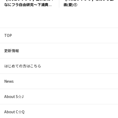
なにフラ自由研究〜下浦貴
画(夏)①
士〜
TOP
更新情報
はじめての方はこちら
News
About S☆J
About C☆Q